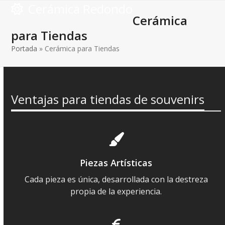
Open
Close
Skip
Cerámica Redondo
to
Cerámica
mobile
mobile
content
para Tiendas
menu
menu
Portada
»
Cerámica para Tiendas
Ventajas para tiendas de souvenirs
Piezas Artísticas
Cada pieza es única, desarrollada con la destreza
propia de la experiencia.